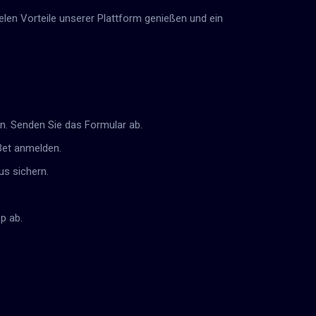
elen Vorteile unserer Plattform genießen und ein
n. Senden Sie das Formular ab.
Bet anmelden.
s sichern.
p ab.