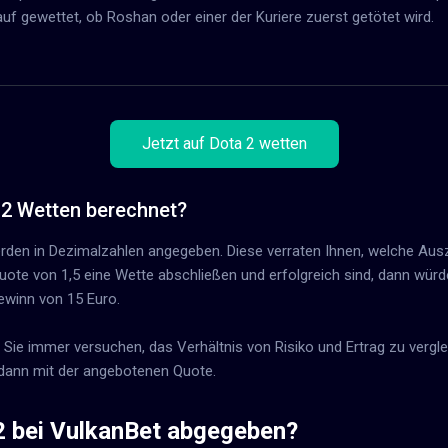
rauf gewettet, ob Roshan oder einer der Kuriere zuerst getötet wird.
Jetzt auf Dota 2 wetten
 2 Wetten berechnet?
rden in Dezimalzahlen angegeben. Diese verraten Ihnen, welche Ausz
uote von 1,5 eine Wette abschließen und erfolgreich sind, dann würde
Gewinn von 15 Euro.
n Sie immer versuchen, das Verhältnis von Risiko und Ertrag zu verg
dann mit der angebotenen Quote.
 2 bei VulkanBet abgegeben?