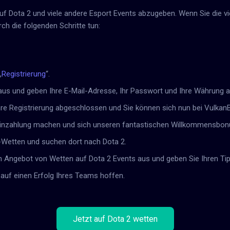
auf Dota 2 und viele andere Esport Events abzugeben. Wenn Sie die vi
ch die folgenden Schritte tun:
„
Registrierung
“.
 aus und geben Ihre E-Mail-Adresse, Ihr Passwort und Ihre Währung a
Ihre Registrierung abgeschlossen und Sie können sich nun bei Vulkan
 Einzahlung machen und sich unseren fantastischen Willkommensbonu
-Wetten und suchen dort nach Dota 2.
 Angebot von Wetten auf Dota 2 Events aus und geben Sie Ihren Tip
auf einen Erfolg Ihres Teams hoffen.
Jetzt auf Dota 2 wetten