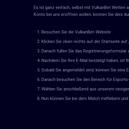
Es ist ganz einfach, selbst mit VulkanBet Wetten 
Konto bei uns eröffnen wollen, können Sie dies dur
Besuchen Sie die VulkanBet-Website .
Klicken Sie oben rechts auf der Startseite auf 
Danach füllen Sie das Registrierungsformular
Nachdem Sie Ihre E-Mail bestätigt haben, ist 
Sobald Sie angemeldet sind, können Sie eine
Danach besuchen Sie den Bereich für Esports
Wählen Sie anschließend aus unserem riesigen
Nun können Sie bei dem Match mitfiebern und 