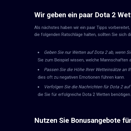
Wir geben ein paar Dota 2 Wet
Als nächstes haben wir ein paar Tipps vorbereitet
die folgenden Ratschläge halten, sollten Sie sich
Geben Sie nur Wetten auf Dota 2 ab, wenn Si
Sie zum Beispiel wissen, welche Mannschaften au
Passen Sie die Höhe Ihrer Wetteinsätze an I
dies oft zu negativen Emotionen führen kann.
Verfolgen Sie die Nachrichten für Dota 2 au
die Sie für erfolgreiche Dota 2 Wetten benötigen
Nutzen Sie Bonusangebote für