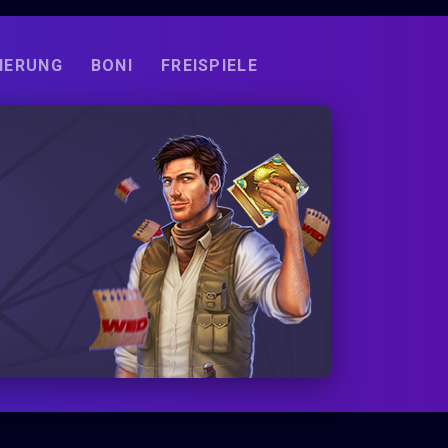
IERUNG
BONI
FREISPIELE