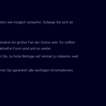
nehm wie möglich verlaufen. Solange Sie sich an
umindest ein großer Fan der Szene sein. So sollten
tuell in Form sind und so weiter.
Sie, zu hohe Beträge auf einmal zu riskieren, weil
rnen Sie garantiert alle wichtigen Informationen,