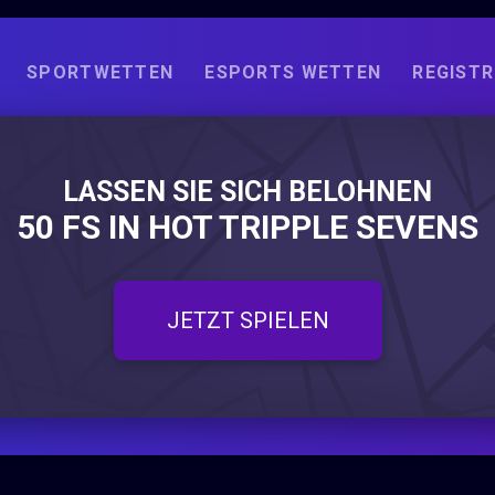
SPORTWETTEN
ESPORTS WETTEN
REGISTR
LASSEN SIE SICH BELOHNEN
50 FS IN HOT TRIPPLE SEVENS
JETZT SPIELEN