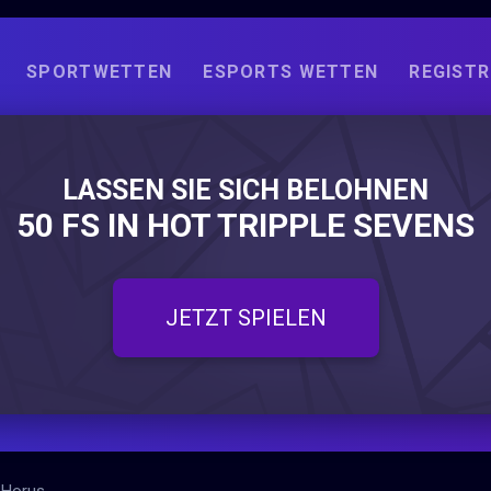
SPORTWETTEN
ESPORTS WETTEN
REGISTR
LASSEN SIE SICH BELOHNEN
50 FS IN HOT TRIPPLE SEVENS
JETZT SPIELEN
 Horus