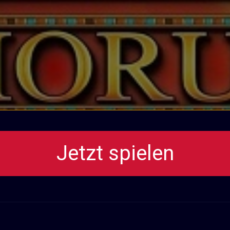
Jetzt spielen