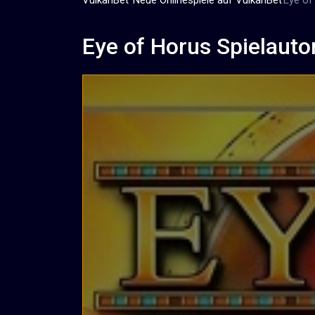
Eye of Horus Spielaut