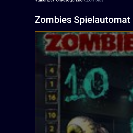
Zombies Spielautomat 