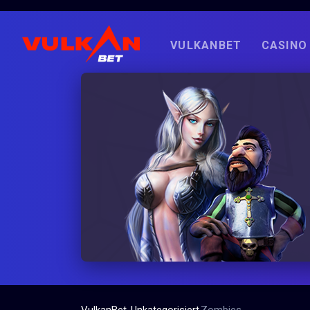
VULKANBET
CASINO
VulkanBet
Unkategorisiert
Zombies