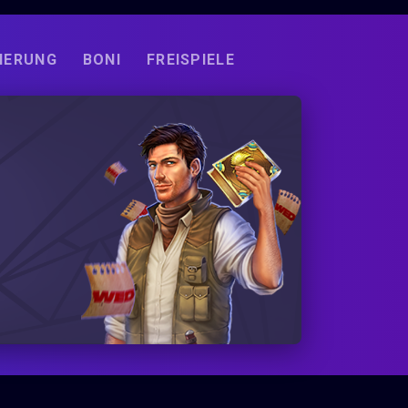
IERUNG
BONI
FREISPIELE