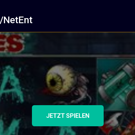
/NetEnt
JETZT SPIELEN